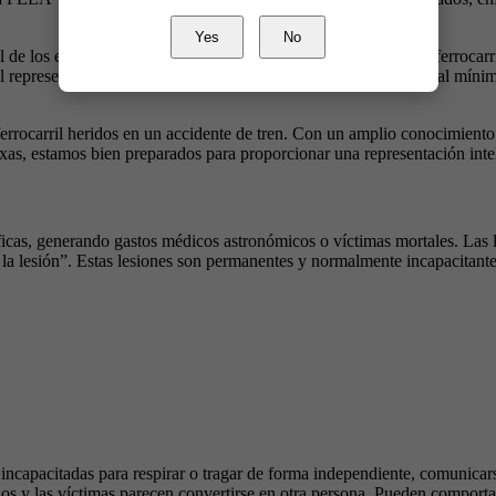
Yes
No
ol de los empleadores provocan accidentes, los trabajadores del ferroca
 representante del empleador hará todo lo posible para reducir al mín
errocarril heridos en un accidente de tren. Con un amplio conocimiento
as, estamos bien preparados para proporcionar una representación intel
ficas, generando gastos médicos astronómicos o víctimas mortales. Las le
e la lesión”. Estas lesiones son permanentes y normalmente incapacitan
incapacitadas para respirar o tragar de forma independiente, comunicarse
ños y las víctimas parecen convertirse en otra persona. Pueden comporta