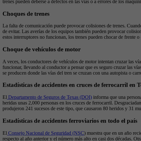
trenes pueden deberse a defectos en las vías o a errores de los maquin
Choques de trenes
La falta de comunicación puede provocar colisiones de trenes. Cuando
de evitar. Las averías de los equipos también pueden provocar colision
estos interruptores no funcionan, los trenes pueden chocar de frente o d
Choque de vehículos de motor
A veces, los conductores de vehículos de motor intentan cruzar las vía
funcionar, llevando al conductor a pensar que es seguro cruzar las vías
se producen donde las vías del tren se cruzan con una autopista o carr
Estadísticas de accidentes en cruces de ferrocarril en 
El
Departamento de Seguros de Texas (DOI)
informa que una persona
heridas unas 2,000 personas en los cruces de ferrocarril. Desgraciadam
produjeron 241 sucesos de este tipo, que causaron 80 heridos y 31 mu
Estadísticas de accidentes ferroviarios en todo el país
El
Consejo Nacional de Seguridad (NSC
) muestra que en un año reci
respecto al año anterior y el número más alto en casi dos décadas. Ot