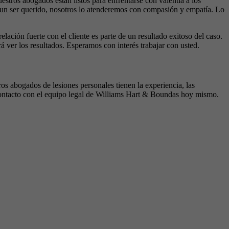
tros abogados están listos para enfrentarse con valentía a los
ó a un ser querido, nosotros lo atenderemos con compasión y empatía. Lo
ación fuerte con el cliente es parte de un resultado exitoso del caso.
ver los resultados. Esperamos con interés trabajar con usted.
ros abogados de lesiones personales tienen la experiencia, las
 contacto con el equipo legal de Williams Hart & Boundas hoy mismo.