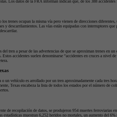
istas. Los datos de la FRA informan indican que, de los 388 accidentes 
 los trenes ocupan la misma vía pero vienen de direcciones diferentes,
es y descarrilamientos. Las vías están equipadas con interruptores que p
escarrilar.
s del tren a pesar de las advertencias de que se aproximan trenes en un 
. Estos accidentes suelen denominarse “accidentes en cruces a nivel de a
etera.
Texas
 o un vehículo es arrollado por un tren aproximadamente cada tres hor
ente, Texas encabeza la lista de todos los estados por el número de colis
ertos.
ente de recopilación de datos, se produjeron 954 muertes ferroviarias 
ras estadísticas muestran 6,252 heridos no mortales, un aumento del 6% r