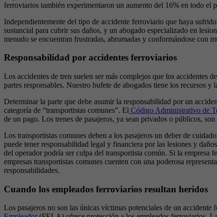
ferroviarios también experimentaron un aumento del 16% en todo el paí
Independientemente del tipo de accidente ferroviario que haya sufrid
sustancial para cubrir sus daños, y un abogado especializado en lesi
menudo se encuentran frustradas, abrumadas y conformándose con mu
Responsabilidad por accidentes ferroviarios
Los accidentes de tren suelen ser más complejos que los accidentes de 
partes responsables. Nuestro bufete de abogados tiene los recursos y l
Determinar la parte que debe asumir la responsabilidad por un accidente
categoría de “transportistas comunes”. El
Código Administrativo de T
de un pago. Los trenes de pasajeros, ya sean privados o públicos, son
Los transportistas comunes deben a los pasajeros un deber de cuidado 
puede tener responsabilidad legal y financiera por las lesiones y dañ
del operador podría ser culpa del transportista común. Si la empresa f
empresas transportistas comunes cuenten con una poderosa representaci
responsabilidades.
Cuando los empleados ferroviarios resultan heridos
Los pasajeros no son las únicas víctimas potenciales de un accidente fe
Empleador
(FELA) ofrece protección a los empleados ferroviarios. La