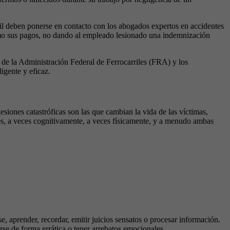
rril deben ponerse en contacto con los abogados expertos en accidentes
imo sus pagos, no dando al empleado lesionado una indemnización
 de la Administración Federal de Ferrocarriles (FRA) y los
igente y eficaz.
siones catastróficas son las que cambian la vida de las víctimas,
tes, a veces cognitivamente, a veces físicamente, y a menudo ambas
, aprender, recordar, emitir juicios sensatos o procesar información.
rse de forma errática o tener arrebatos emocionales.