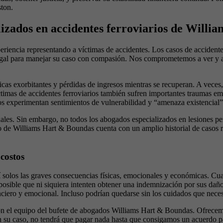
ston.
izados en accidentes ferroviarios de Willi
riencia representando a víctimas de accidentes. Los casos de accident
legal para manejar su caso con compasión. Nos comprometemos a ver y a
cas exorbitantes y pérdidas de ingresos mientras se recuperan. A veces,
timas de accidentes ferroviarios también sufren importantes traumas em
rios experimentan sentimientos de vulnerabilidad y “amenaza existencia
onales. Sin embargo, no todos los abogados especializados en lesiones p
co de Williams Hart & Boundas cuenta con un amplio historial de casos 
costos
 sí solos las graves consecuencias físicas, emocionales y económicas. C
osible que ni siquiera intenten obtener una indemnización por sus daños
nciero y emocional. Incluso podrían quedarse sin los cuidados que neces
on el equipo del bufete de abogados Williams Hart & Boundas. Ofrecemos
 su caso, no tendrá que pagar nada hasta que consigamos un acuerdo pa