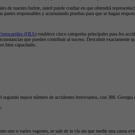
es de nuestro bufete, usted puede confiar en que obtendrá representaci
las partes responsables y acumulando pruebas para que se hagan respons
Ferrocarriles (FRA
) establece cinco categorías principales para los acc
ircunstancias que pueden contribuir al suceso. Descubrir exactamente qu
es bien capacitado.
el segundo mayor número de accidentes ferroviarios, con 388. Georgia 
:
omo uno o varios vagones, se sale de la vía sin que medie una causa ev