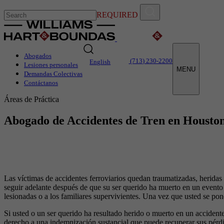
REQUIRED
Abogados
(713) 230-2200
English
Lesiones personales
MENU
Demandas Colectivas
Contáctanos
Áreas de Práctica
Abogado de Accidentes de Tren en Housto
Las víctimas de accidentes ferroviarios quedan traumatizadas, herida
seguir adelante después de que su ser querido ha muerto en un evento
lesionadas o a los familiares supervivientes. Una vez que usted se p
Si usted o un ser querido ha resultado herido o muerto en un accident
derecho a una indemnización sustancial que puede recuperar sus pérdi