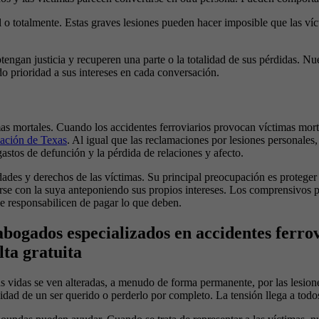
l o totalmente. Estas graves lesiones pueden hacer imposible que las ví
tengan justicia y recuperen una parte o la totalidad de sus pérdidas. N
o prioridad a sus intereses en cada conversación.
as mortales. Cuando los accidentes ferroviarios provocan víctimas mortal
lación de Texas
. Al igual que las reclamaciones por lesiones personales
astos de defunción y la pérdida de relaciones y afecto.
dades y derechos de las víctimas. Su principal preocupación es protege
irse con la suya anteponiendo sus propios intereses. Los comprensivos 
e responsabilicen de pagar lo que deben.
abogados especializados en accidentes ferr
ta gratuita
as vidas se ven alteradas, a menudo de forma permanente, por las lesion
dad de un ser querido o perderlo por completo. La tensión llega a todos