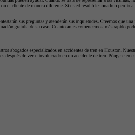
das pueden ayudar. Cuando se trata de representar a las víctimas, nues
 con el cliente de manera diferente. Si usted resultó lesionado o perdi
testarán sus preguntas y atenderán sus inquietudes. Creemos que una rel
uación gratuita de su caso. Cuanto antes comencemos, más rápido podrá 
nuestros abogados especializados en accidentes de tren en Houston. Nuest
gales después de verse involucrado en un accidente de tren. Póngase en