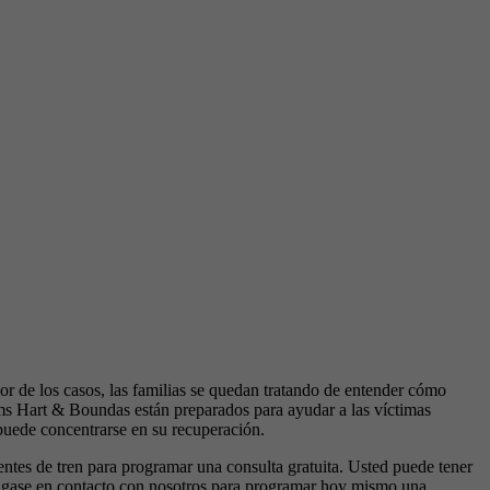
r de los casos, las familias se quedan tratando de entender cómo
ams Hart & Boundas están preparados para ayudar a las víctimas
puede concentrarse en su recuperación.
entes de tren para programar una consulta gratuita. Usted puede tener
 Póngase en contacto con nosotros para programar hoy mismo una