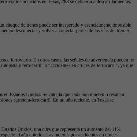
ferroviarios ocurridos en Texas, 288 se debieron a descarrilamientos.
 un choque de trenes puede ser inesperado y esencialmente imposible
ueden desconectar y volver a conectar partes de las vías del tren. Si
cruce ferroviario. En otros casos, las señales de advertencia pueden no
utopista y ferrocarril” o “accidentes en cruces de ferrocarril”, ya que
as en Estados Unidos. Se calcula que cada año mueren o resultan
iones carretera-ferrocarril. En un año reciente, en Texas se
en Estados Unidos, una cifra que representa un aumento del 11%
especto al año anterior. Las muertes por accidentes en cruces