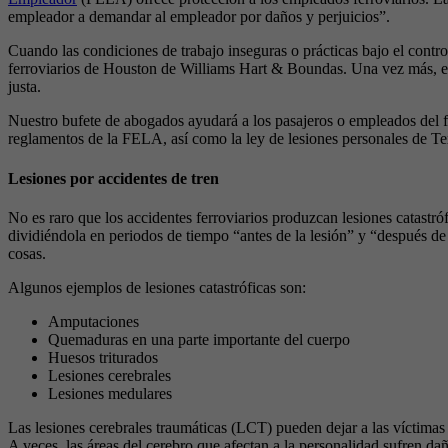
empleador a demandar al empleador por daños y perjuicios”.
Cuando las condiciones de trabajo inseguras o prácticas bajo el contr
ferroviarios de Houston de Williams Hart & Boundas. Una vez más, el
justa.
Nuestro bufete de abogados ayudará a los pasajeros o empleados del f
reglamentos de la FELA, así como la ley de lesiones personales de Tex
Lesiones por accidentes de tren
No es raro que los accidentes ferroviarios produzcan lesiones catastró
dividiéndola en periodos de tiempo “antes de la lesión” y “después d
cosas.
Algunos ejemplos de lesiones catastróficas son:
Amputaciones
Quemaduras en una parte importante del cuerpo
Huesos triturados
Lesiones cerebrales
Lesiones medulares
Las lesiones cerebrales traumáticas (LCT) pueden dejar a las víctimas 
A veces, las áreas del cerebro que afectan a la personalidad sufren da