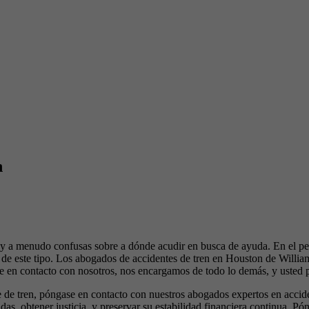
n
s y a menudo confusas sobre a dónde acudir en busca de ayuda. En el peo
 de este tipo. Los abogados de accidentes de tren en Houston de Willi
one en contacto con nosotros, nos encargamos de todo lo demás, y usted 
e de tren, póngase en contacto con nuestros abogados expertos en accid
das, obtener justicia, y preservar su estabilidad financiera continua.