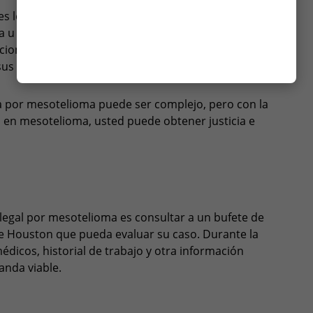
 legales interpuestas por personas o familiares a
YES
a u otras enfermedades relacionadas con el asbesto.
NO
iones de las empresas responsables de exponer a
sus peligros.
a por mesotelioma puede ser complejo, pero con la
 en mesotelioma, usted puede obtener justicia e
s
egal por mesotelioma es consultar a un bufete de
 Houston que pueda evaluar su caso. Durante la
médicos, historial de trabajo y otra información
anda viable.