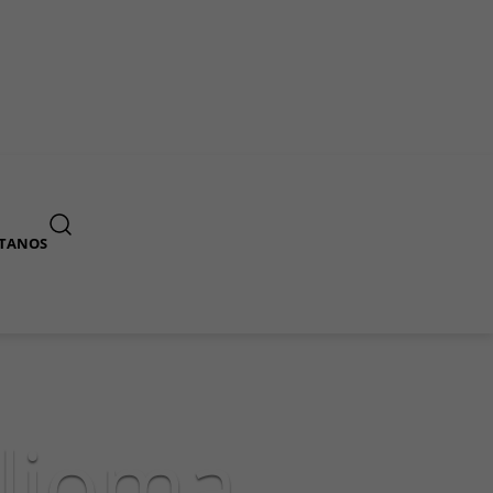
TANOS
(713) 230-2200
ENGLISH
lioma