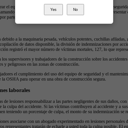
ar el equipo de seguridad adecuado y seguir los protocolos de segurida
Yes
No
llamando a los servicios médicos de urgencia. También puede presentar
por parte de la empresa.
debido a la maquinaria pesada, vehículos potentes, cuchillas afiladas, 
copilación de datos disponible, la división de indemnizaciones por accid
cción registró el mayor número de víctimas mortales, 127, lo que repres
os supervisores y trabajadores de la construcción sobre los accidentes
s y peligrosos en las zonas de construcción.
bajadores el cumplimiento del uso del equipo de seguridad y el mantenim
e la OSHA para operar en una obra de construcción segura.
ones laborales
mas de lesiones responsabilizar a las partes negligentes de sus daños, co
e la culpa del accidente. Si las víctimas contribuyen al accidente y a 
uen teniendo un porcentaje de culpa, el monto de su indemnización se 
siones asociarse con un abogado experimentado en lesiones personales d
tros representantes tratarán de echarle a usted toda la culpa posible. El