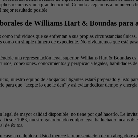
amplios recursos y una gran tenacidad. Cuando aceptamos a un nuevo cli
l mejor resultado posible.
laborales de Williams Hart & Boundas para a
es como individuos que se enfrentan a sus propias circunstancias únicas
orales como un simple número de expediente. No olvidaremos que está pa
dole una representación legal superior. Williams Hart & Boundas es u
ursos, conexiones, conocimientos y perspicacia legales, habilidades de ne
io, nuestro equipo de abogados litigantes estará preparado y listo para l
e para que “acepte lo que le den” y así evitar dedicar tiempo y energía 
n legal de mayor calidad disponible, no tiene por qué hacerlo. Le invita
. Desde 1983, nuestro galardonado equipo legal ha luchado incansableme
al de éxitos.
u caso a cualquiera. Usted merece la representación de un abogado exp