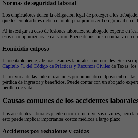
Normas de seguridad laboral
Los empleadores tienen la obligación legal de proteger a los trabajador
que los empleadores deben cumplir para promover la seguridad en el l
Al investigar su caso de lesiones laborales, su abogado experto en l
esos incumplimientos le causaron. Puede depositar su confianza en nues
Homicidio culposo
Lamentablemente, algunas lesiones laborales son mortales. Si su ser 
Capítulo 71 del Código de Prácticas y Recursos Civiles
de Texas, los 
La mayoría de las indemnizaciones por homicidio culposo cubren las fac
pérdida de ingresos y beneficios. Puede contar con un abogado expert
pérdida de vida.
Causas comunes de los accidentes laborale
Los accidentes laborales pueden ocurrir por diversas razones, pero la
esto puede implicar importantes costos médicos a largo plazo.
Accidentes por resbalones y caídas