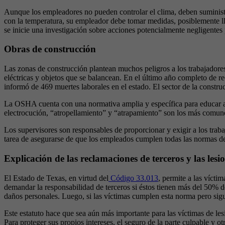
Aunque los empleadores no pueden controlar el clima, deben suministr
con la temperatura, su empleador debe tomar medidas, posiblemente 
se inicie una investigación sobre acciones potencialmente negligentes 
Obras de construcción
Las zonas de construcción plantean muchos peligros a los trabajadores 
eléctricas y objetos que se balancean. En el último año completo de re
informó de 469 muertes laborales en el estado. El sector de la constru
La OSHA cuenta con una normativa amplia y específica para educar a l
electrocución, “atropellamiento” y “atrapamiento” son los más comune
Los supervisores son responsables de proporcionar y exigir a los tra
tarea de asegurarse de que los empleados cumplen todas las normas d
Explicación de las reclamaciones de terceros y las lesi
El Estado de Texas, en virtud del
Código 33.013
, permite a las vícti
demandar la responsabilidad de terceros si éstos tienen más del 50% d
daños personales. Luego, si las víctimas cumplen esta norma pero sig
Este estatuto hace que sea aún más importante para las víctimas de le
Para proteger sus propios intereses, el seguro de la parte culpable y o