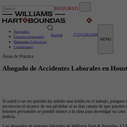
REQUIRED
Abogados
(713) 230-2200
English
Lesiones personales
MENU
Demandas Colectivas
Contáctanos
Áreas de Práctica
Abogado de Accidentes Laborales en Hous
Si usted o un ser querido ha sufrido una lesión en el trabajo, póngas
reconocen el alcance de sus pérdidas ni se dan cuenta de que pueden re
lesiones personales se pondrá manos a la obra para investigar su caso.
justicia.
Los abogados de lesiones laborales de Williams Hart & Boundas, LLP e