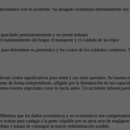
elacionados con el accidente. Su abogado examinará detenidamente sus f
incapacitado permanentemente y no puede trabajar
 mantenimiento del hogar, el transporte y el cuidado de los hijos
 para determinar su pronóstico y los costos de los cuidados continuos.
evan costos significativos para usted y sus seres queridos. Su trauma e
ismo de forma independiente, afligido por la disminución de sus capacid
otros eventos especiales como lo hacía antes. Un accidente laboral puede
 Mientras que los daños económicos y no económicos son compensatorios,
es actúan para castigar a la parte culpable por su atroz acto de negligen
rdidas y tratará de conseguir la mayor indemnización posible.