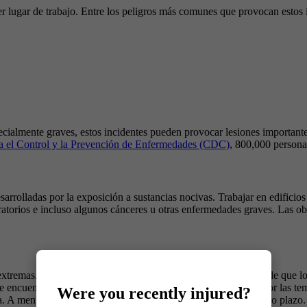
er lugar de trabajo. Entre los peligros más comunes que provocan estos 
ialmente graves, estos incidentes pueden provocar lesiones importantes.
a el Control y la Prevención de Enfermedades (CDC)
, 800,000 personas
arrolladas por la exposición a sustancias nocivas. Trabajar en edificio
torios e incluso algunos cánceres u otras enfermedades graves. Las obra
 extremas. La
Oficina de Estadísticas Laborales (BLS)
informó de que los
se encuentran entre los distintos tipos de empleados afectados por las 
Were you recently injured?
a. A menudo sufren graves problemas de salud y secuelas a largo plazo.