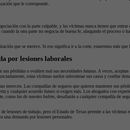
ización que le corresponde.
ciación con la parte culpable, y las víctimas nunca tienen que entrar 
, cuando la otra parte no negocia de buena fe, alargando el proceso o ha
ción que se merece. Si eso significa ir a la corte, estaremos más que li
a por lesiones laborales
n sus pérdidas o evalúen mal sus necesidades futuras. A veces, aceptan 
graciadamente, estas víctimas suelen subestimar sus casos y confiar de
íctimas merecen. Las compañías de seguros que quieren mantener sus pérd
oferta y cualquier acuerdo futuro si exigen más. Los abogados con exper
te, como los de nuestro bufete, desafiarán a cualquier compañía de segu
n de lesiones de trabajo, pero el Estado de Texas permite a las víctim
ra una demanda por lesiones personales.