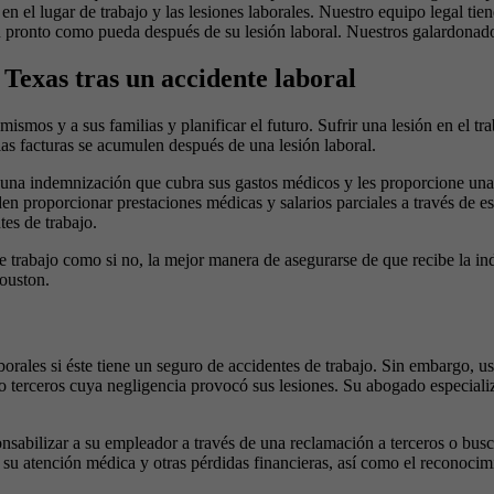
n el lugar de trabajo y las lesiones laborales. Nuestro equipo legal tien
pronto como pueda después de su lesión laboral. Nuestros galardonados a
 Texas tras un accidente laboral
mismos y a sus familias y planificar el futuro. Sufrir una lesión en el t
las facturas se acumulen después de una lesión laboral.
rar una indemnización que cubra sus gastos médicos y les proporcione un
n proporcionar prestaciones médicas y salarios parciales a través de e
es de trabajo.
e trabajo como si no, la mejor manera de asegurarse de que recibe la 
ouston.
orales si éste tiene un seguro de accidentes de trabajo. Sin embargo, u
o terceros cuya negligencia provocó sus lesiones. Su abogado especiali
nsabilizar a su empleador a través de una reclamación a terceros o busca
 su atención médica y otras pérdidas financieras, así como el reconocim